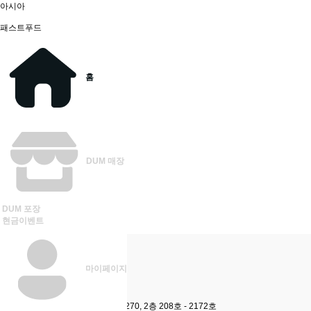
아시아
패스트푸드
고깃집
분식
홈
술집
카페
반찬
기타
DUM
매장
우리동네 인기 가게
더보기
등록 된 매장이 없습니다.
우리동네 신규 가게
DUM
포장
더보기
현금이벤트
등록 된 매장이 없습니다.
덤이요 고객센터 : 032 - 326 -1018
상호명 덤이요
|
마이페이지
대표 장철민
|
사업자번호 558-86-03456
주소 인천광역시 서구 청라커낼로 270, 2층 208호 - 2172호