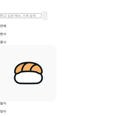
전체
한식
중식
일식
양식